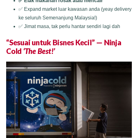
✅ Elak makanan rosak atau mencair
✅ Expand market luar kawasan anda (yeay delivery
ke seluruh Semenanjung Malaysia!)
✅ Jimat masa, tak perlu hantar sendiri lagi dah
“Sesuai untuk Bisnes Kecil” — Ninja
Cold
‘The Best!’