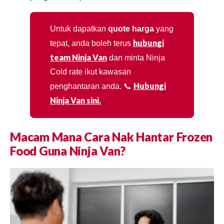
Untuk dapatkan
quote harga
yang
hubungi
tepat, anda boleh terus
team Ninja Van
dan minta Ninja
Cold rate ikut kawasan
Hubungi
penghantaran anda. 📞
Ninja Van sini.
Macam Mana Cara Nak Hantar Frozen
Food Guna Ninja Van?