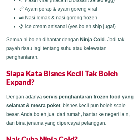
🥐 Pastri viral (macam croissant salted egg)
🍗 Ayam perap & ayam goreng viral
🍛 Nasi lemak & nasi goreng frozen
🍨 Ice cream artisanal (yes boleh ship juga!)
Semua ni boleh dihantar dengan
Ninja Cold
. Jadi tak
payah risau lagi tentang suhu atau kelewatan
penghantaran.
Siapa Kata Bisnes Kecil Tak Boleh
Expand?
Dengan adanya
servis penghantaran frozen food yang
selamat & mesra poket
, bisnes kecil pun boleh scale
besar. Anda boleh jual dari rumah, hantar ke negeri lain,
dan bina jenama yang dipercayai pelanggan.
Nak Cuba Ninja Cold?