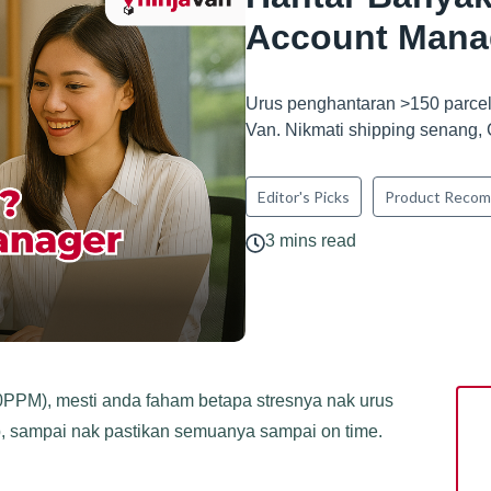
Account Manag
Urus penghantaran >150 parce
Van. Nikmati shipping senang,
Editor's Picks
Product Recom
3 mins read
0PPM), mesti anda faham betapa stresnya nak urus
p, sampai nak pastikan semuanya sampai on time.