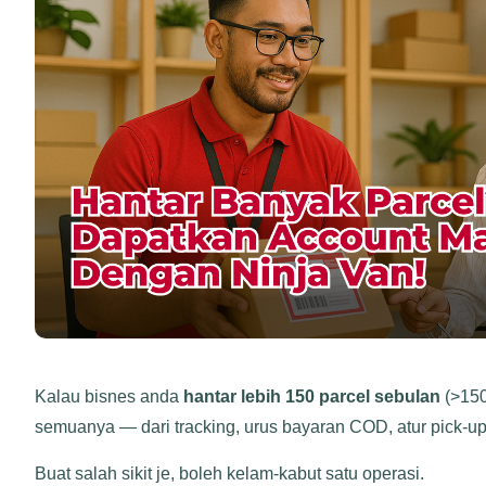
Kalau bisnes anda
hantar lebih 150 parcel sebulan
(>15
semuanya — dari tracking, urus bayaran COD, atur pick-u
Buat salah sikit je, boleh kelam-kabut satu operasi.